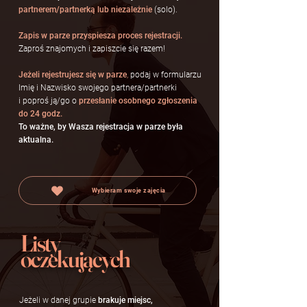
partnerem/partnerką lub niezależnie
(solo).
Zapis w parze przyspiesza proces rejestracji.
Zaproś znajomych i zapiszcie się razem!
Jeżeli rejestrujesz się w parze
,
podaj w formularzu
Imię i Nazwisko swojego partnera/partnerki
i poproś ją/go o
przesłanie osobnego zgłoszenia
do 24 godz.
To ważne, by Wasza rejestracja w parze była
aktualna.
Wybieram swoje zajęcia
Listy
oczekujących
Jeżeli w danej grupie
brakuje miejsc,