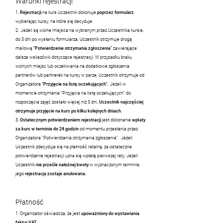
Warunki rejestracji
1.
Rejestracji
na kurs Uczestnik dokonuje
poprzez formularz
wybierając kursy, na które się decyduje.
2. Jeżeli są wolne miejsca na wybranym przez Uczestnika kursie,
do 3
dni po wysłaniu formularza, Uczestnik otrzymuje drogą
mailową
"Potwierdzenie otrzymania zgłoszenia"
zawierające
dalsze wskazówki dotyczące rejestracji. W przypadku braku
wolnych miejsc lub oczekiwania na dodatkowe zgłoszenia
partnerów lub partnerek na kursy w parze, Uczestnik otrzymuje od
Organizatora
"Przyjęcie na listę oczekujących".
Jeżeli w
momencie otrzymania "Przyjęcia na listę oczekujących" do
rozpoczęcia zajęć zostało więcej niż 3 dni,
Uczestnik najczęściej
otrzymuje przyjęcie na kurs po kilku kolejnych dniach.
3.
Ostatecznym potwierdzeniem rejestracji
jest dokonanie
wpłaty
za kurs w terminie do 24 godzin
od momentu przesłania przez
Organizatora "Potwierdzenia otrzymania zgłoszenia". Jeżeli
Uczestnik zdecyduje się na płatność ratalną, za ostateczne
potwierdzenie rejestracji uzna się wpłatę pierwszej raty. Jeżeli
Uczestnik
nie prześle należnej kwoty
w wyznaczonym terminie,
jego
rejestracja zostaje anulowana.
Płatność
1. Organizator oświadcza, że jest
upoważniony do wystawiania
faktur VAT.