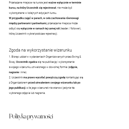
Przekazane miejsce na kursie jest
ważne wyłącznie w terminie
kursu, na który Uczestnik się rejestrował
, nie może być
wykorzystane w kolejnych edycjach kursu
.
W przypadku zajęć w parach
, w celu zachowania równowagi
między partnerami i partnerkami,
przekazanie miejsca może
odbyć się
wyłącznie w ramach tej samej roli
(leader / follower),
którą Uczestnik wybrał podczas rejestracji.
Zgoda na wykorzystanie wizerunku
1. Biorąc udział w wydarzeniach Organizowanych przez Swing &
Sway,
Uczestnik zgadza
się na publikację i wykorzystanie
swojego wizerunku utrwalonego w dowolnej formie (
zdjęcie,
nagranie
i inne).
2. Uczestnik
ma prawo wycofać powyższą zgodę
kontaktując się
z Organizatorem
przed utrwaleniem swojego wizerunku lub po
jego publikacji
, o ile jego wizerunek nie stanowi jedynie tła
wybranego zdjęcia lub nagrania.
Polityka prywatności