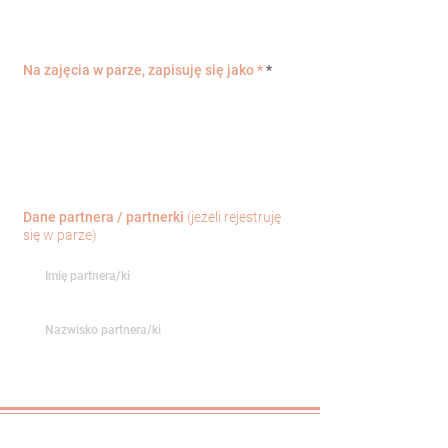
Na zajęcia w parze, zapisuję się jako *
*
Leader/ka (osoba prowadząca w parze)
Follower/ka (osoba podążająca w parze)
Nie ma znaczenia, wybieram wyłącznie kurs
solo
Dane partnera / partnerki
(jeżeli rejestruję
się w parze)