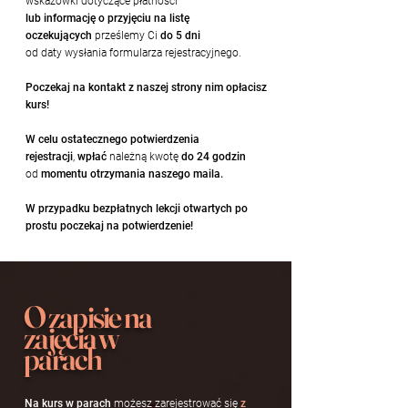
wskazówki dotyczące płatności
lub informację o przyjęciu na listę
oczekujących
prześlemy Ci
do 5 dni
od daty wysłania formularza rejestracyjnego.
Poczekaj na kontakt z naszej strony nim opłacisz
kurs!
W celu ostatecznego potwierdzenia
rejestracji
,
wpłać
należną kwotę
do 24 godzin
od
momentu otrzymania naszego maila.
W przypadku bezpłatnych lekcji otwartych po
prostu poczekaj na potwierdzenie!
O zapisie na
zajęcia w
parach
Na kurs w parach
możesz zarejestrować się
z