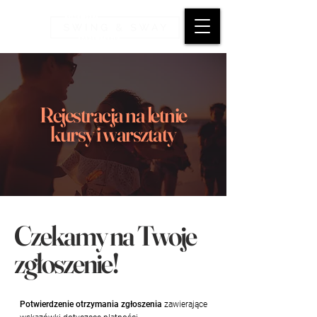
Rejestracja na letnie
kursy i warsztaty
Czekamy na Twoje
zgłoszenie!
Potwierdzenie otrzymania zgłoszenia
zawierające