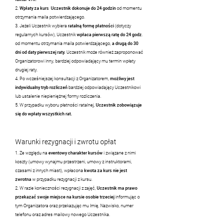
2.
Wpłaty za kurs Uczestnik dokonuje do 24 godzin
od momentu
otrzymania maila potwierdzającego.
3. Jeżeli Uczestnik wybiera
ratalną formę płatności
(dotyczy
regularnych kursów), U
czestnik
wpłaca pierwszą ratę do 24 godz
.
od momentu otrzymania maila potwierdzającego,
a drugą do 30
dni od daty pierwszej raty.
Uczestnik może również zaproponować
Organizatorowi inny, bardziej odpowiadający mu termin wpłaty
drugiej raty.
4. Po wcześniejszej konsultacji z Organizatorem,
możliwy jest
indywidualny tryb rozliczeń
bardziej odpowiadający Uczestnikowi
lub ustalenie niepieniężnej formy rozliczenia.
5. W przypadku wyboru płatności ratalnej,
Uczestn
ik zobowiązuje
się do wpłaty wszystkich rat.
Warunki rezygnacji i zwrotu opłat
1. Ze względu na
eventowy charakter kursów
i związane z nimi
koszty (umowy wynajmu przestrzeni, umowy z instruktorami,
czasami z innych miast), wpłacona
kwota za kurs
nie jest
zwrotna
w przypadku rezygnacji z kursu
.
2. W razie konieczności rezygnacji z zajęć,
Uczestnik ma prawo
przekazać swoje miejsce na kursie osobie trzeciej
informując o
tym Organizatora oraz przekazując mu Imię, Nazwisko, numer
telefonu oraz adres mailowy nowego Uczestnika.