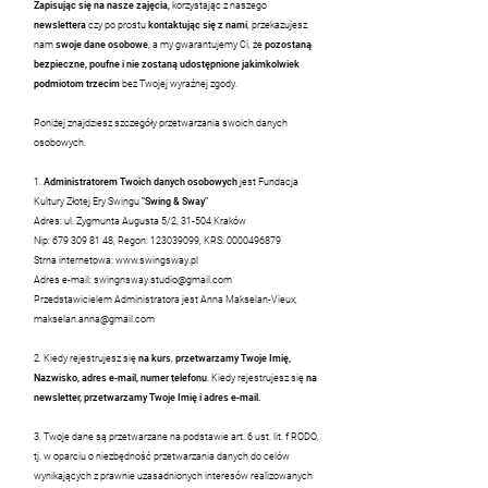
Zapisując się na nasze zajęcia,
korzystając z naszego
newslettera
czy po prostu
kontaktując się z nami
, przekazujesz
nam
swoje dane osobowe
, a my gwarantujemy Ci, że
pozostaną
bezpieczne, poufne i nie zostaną udostępnione jakimkolwiek
podmiotom trzecim
bez Twojej wyraźnej zgody.
Poniżej znajdziesz szczegóły przetwarzania swoich danych
osobowych.
1.
Administratorem Twoich danych osobowych
jest Fundacja
Kultury Złotej Ery Swingu
"Swing & Sway"
Adres: ul. Zygmunta Augusta 5/2, 31-504 Kraków
Nip:
679 309 81 48
, Regon:
123039099
, KRS:
0000496879
Strna internetowa:
www.swingsway.pl
Adres e-mail:
swingnsway.studio@gmail.com
Przedstawicielem Administratora jest Anna Makselan-Vieux,
makselan.anna@gmail.com
2. Kiedy rejestrujesz się
na kurs
,
przetwarzamy Twoje Imię,
Nazwisko, adres e-mail, numer telefonu
. Kiedy rejestrujesz się
na
newsletter, przetwarzamy Twoje Imię i adres e-mail.
3. Twoje dane są przetwarzane na podstawie art. 6 ust. lit. f RODO,
tj. w oparciu o niezbędność przetwarzania danych do celów
wynikających z prawnie uzasadnionych interesów realizowanych