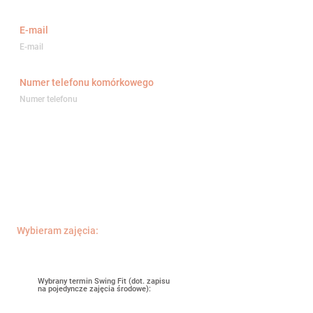
E-mail
Numer telefonu komórkowego
Upewnij się, że adres e-mail i numer telefonu
są prawidłowe!
W
Wybieram zajęcia:
*
y
m
Lindy Hop Basics - start 15.06
a
g
a
Wybrany termin Swing Fit (dot. zapisu
n
na pojedyncze zajęcia środowe):
e