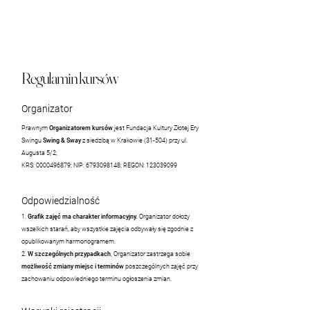
Regulamin kursów
Organizator
Prawnym
Organizatorem kursów
jest Fundacja Kultury Złotej Ery
Swingu
Swing & Sway
z siedzibą w Krakowie (31-504) przy ul.
Augusta 5/2;
KRS:
0000496879
; NIP:
6793098148
; REGON:
123039099
Odpowiedzialność
1.
Grafik zajęć ma charakter informacyjny.
Organizator dołoży
wszelkich starań, aby wszystkie zajęcia odbywały się zgodnie z
opublikowanym harmonogramem.
2.
W szczególnych przypadkach
, Organizator zastrzega sobie
możliwość zmiany miejsc i terminów
poszczególnych zajęć przy
zachowaniu odpowiedniego terminu ogłoszenia zmian.