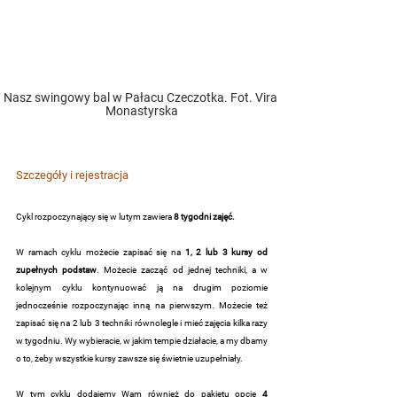
Nasz swingowy bal w Pałacu Czeczotka. Fot. Vira 
Monastyrska
Szczegóły i rejestracja
Cykl rozpoczynający się w lutym zawiera 
8 tygodni zajęć.
​W ramach cyklu możecie zapisać się na
 1, 2 lub 3 kursy od 
zupełnych podstaw
. Możecie zacząć od jednej techniki, a w 
kolejnym cyklu kontynuować ją na drugim poziomie 
jednocześnie rozpoczynając inną na pierwszym. Możecie też 
zapisać się na 2 lub 3 techniki równolegle i mieć zajęcia kilka razy 
w tygodniu. Wy wybieracie, w jakim tempie działacie, a my dbamy 
o to, żeby wszystkie kursy zawsze się świetnie uzupełniały.
W tym cyklu dodajemy Wam również do pakietu opcję
 4 