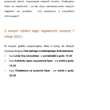
przesunąć termin rozpoczęcia naszych kursów. Dziękujemy 
Wam za cierpliwość i za tak duże zainteresowanie naszymi 
zajęciami od podstaw.  Już spieszymy z wszystkimi 
informacjami!
Z nowym cyklem zajęć regularnych ruszymy 7 
lutego 2022 r.
W nowym grafiku proponujemy Wam 3 kursy, do których 
możecie dołączyć 
bez żadnego wcześniejszego doświadczenia:
kurs
 Lindy Hop od podstaw
 - w 
poniedziałki o godz. 19.20
kurs 
Authentic Jazzu na poziomie Open
 -  we 
wtorki o godz. 
19.20
kurs 
Charlestona na poziomie Open
 - we 
wtorki o godz. 
20.40