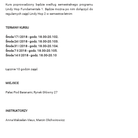
Kurs poprowadzony będzie według semestralnego programu 
Lindy Hop Fundamentals 1. Będzie można po nim dołączyć do 
regularnych zajęć Lindy Hop 2 w semestrze letnim
TERMINY KURSU
Środa 17 I 2018 - godz. 18.00-20.102. 
Środa 24 I 2018 - godz. 18.00-20.103. 
Środa 31 I 2018 - godz. 18.00-20.104. 
Środa 7 II 2018 - godz. 18.00-20.105. 
Środa 14 II 2018 - godz. 18.00-20.10
Łącznie 10 godzin zajęć 
MIEJSCE
Pałac Pod Baranami, Rynek Główny 27
INSTRUKTORZY
Anna Makselan-Vieux, Marcin Olichwirowicz