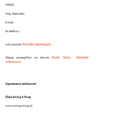
TREŚĆ:
Imię, Nazwisko
E-mail
Nr telefonu
Lub poprzez
formularz rejestracyjny.
Więcej szczegółów na stronie
 Studio Tańca - Warsztaty 
Intensywne
Zapraszamy serdecznie!
Ekipa Swing & Sway
www.swingnsway.pl