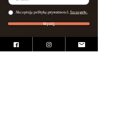
Akceptuję politykę prywatności.
Szczegóły.
Wyślij
Miejsca zajęć
Kraków
Pałac Pod Baranami
Rynek Główny 27, I p.
Warsztatowa5
Ul. Dunajewskiego 5​
​, III p., klatka D
Rynek Główny 39, II p.