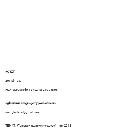
KOSZT
260 pln/os.
Przy rejestracji do 1 stycznia: 210 pln/os.
Zgłoszenia przyjmujemy pod adresem:
swingkrakow@gmail.com
TEMAT:  Warsztaty intensywne styczeń - luty 2018