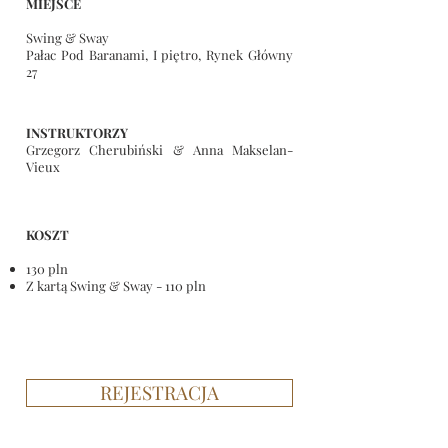
MIEJSCE
Swing & Sway
Pałac Pod Baranami, I piętro,
Rynek Główny
27
INSTRUKTORZY
Grzegorz Cherubiński & Anna Makselan-
Vieux
KOSZT
130 pln
Z kartą Swing & Sway - 110 pln
REJESTRACJA