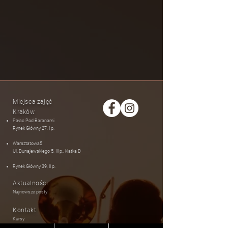
Miejsca zajęć
Kraków
Pałac Pod Baranami
Rynek Główny 27, I p.
Warsztatowa5
Ul. Dunajewskiego 5​
​, III p., klatka D
Rynek Główny 39, II p.
Aktualności
Najnowsze posty
Kontakt
Kursy
swingnsway.studio@gmail.com