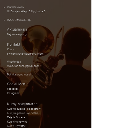
Warsztatowa5
Ul. Dunajewskiego 5​
​, III p., klatka D
Rynek Główny 39, II p.
Aktualności
Najnowsze posty
Kontakt
Kursy
swingnsway.studio@gmail.com
Współpraca
makselan.anna@gmail.com
Polityka prywatnośc
i
Social Media
Facebook
Instagram
Kursy stacjonarne
Kursy regularne - od podstaw
Kursy regularne - wszystkie
Zajęcia Otwarte
Kursy Intensywne
Kursy Prywatne