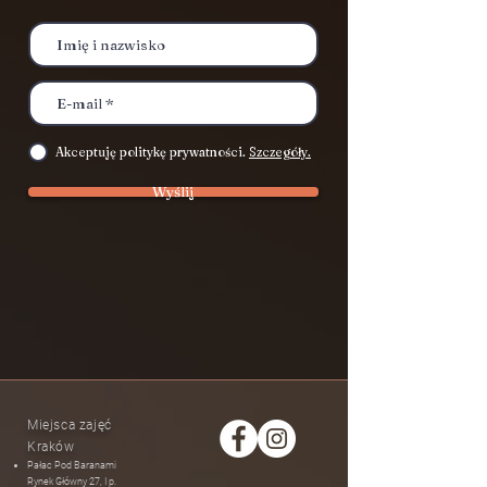
Akceptuję politykę prywatności.
Szczegóły.
Wyślij
Miejsca zajęć
Kraków
Pałac Pod Baranami
Rynek Główny 27, I p.