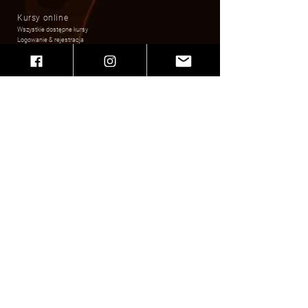
Kursy online
Wszystkie dostępne kursy
Logowanie & rejestracja
Playlisty do ćwiczeń
Dane do faktury
Fundacja Kultury Złotej Ery Swingu Swing & Sway
Zygmunta Augusta 5/2 ; 31-504 Kraków
Nip
679 309 81 48
Dane do wpłat i darowizn
Swing & Sway
Erste Bank
34 1090 1665 0000
0001 2303 3141
Zaufali nam