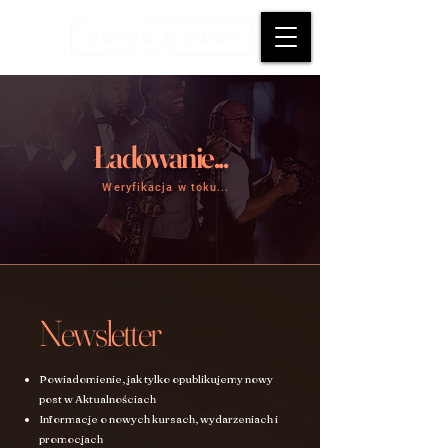
Ładowanie...
Weryfikacja w toku...
Newsletter
Powiadomienie, jak tylko opublikujemy nowy
post w Aktualnościach
Informacje o nowych kursach, wydarzeniach i
promocjach