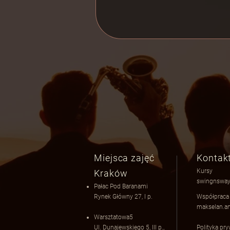
Miejsca zajęć
Kontak
Kursy
Kraków
swingnsway
Pałac Pod Baranami
Rynek Główny 27, I p.
Współprac
makselan.a
Warsztatowa5
Ul. Dunajewskiego 5​
​, III p.,
Polityka pr