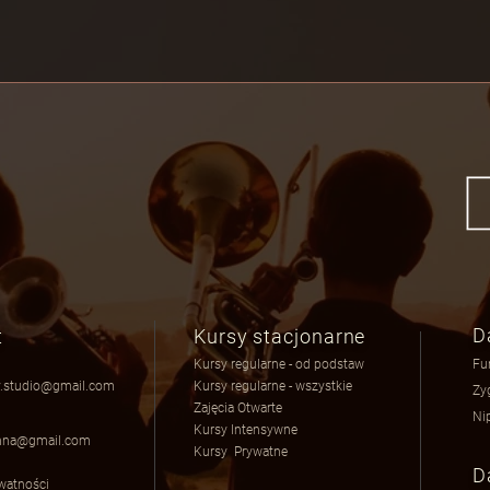
D
t
Kursy stacjonarne
Kursy regularne - od podstaw
Fu
.studio@gmail.com
Kursy regularne - wszystkie
Zy
Zajęcia Otwarte
Ni
a
Kursy Intensywne
nna@gmail.com
Kursy Prywatne
D
ywatnośc
i