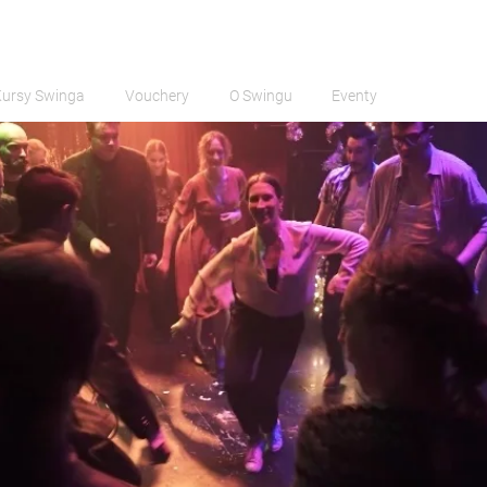
Kursy Swinga
Vouchery
O Swingu
Eventy