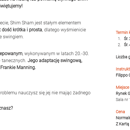
świętujemy!
ecie, Shim Sham jest stałym elementem 
 dość krótka i prosta
, dlatego wyśmienicie 
Termin 
e swingiem.
Śr.
Śr.
stepowanym
, wykonywanym w latach 20.-30. 
Liczba 
 tanecznych. 
Jego adaptację swingową, 
 Frankie Manning.
Instruk
Filippo
Miejsce
problemu nauczysz się jej nie mając żadnego 
Rynek 
Sala nr
 znasz?
Cena
Normaln
Z Kartą