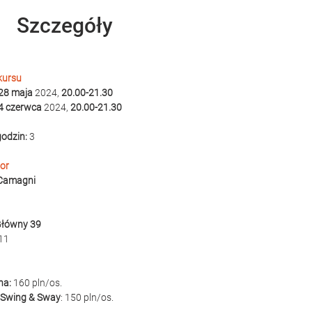
Szczegóły
kursu
 28 maja
 2024, 
20.00-21.30
 4 czerwca
 2024, 
20.00-21.30
godzin:
 3
tor
 Camagni
Główny 39
 11
a: 
160 pln/os.
 Swing & Sway
: 150 pln/os.