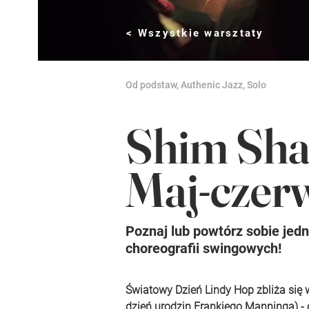
< Wszystkie warsztaty
Od podstaw, Authenic Jazz, Solo
Shim Sha
Maj-czerw
Poznaj lub powtórz sobie jedn
choreografii swingowych!
Światowy Dzień Lindy Hop zbliża się 
dzień urodzin Frankiego Manninga) -