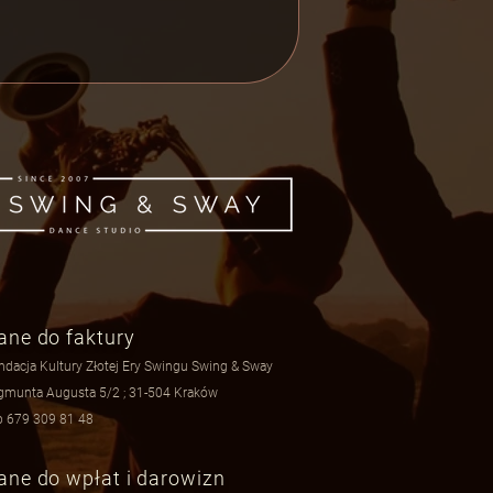
ane do faktury
ndacja Kultury Złotej Ery Swingu Swing & Sway
gmunta Augusta 5/2 ; 31-504 Kraków
p 679 309 81 48
ane do wpłat i darowizn