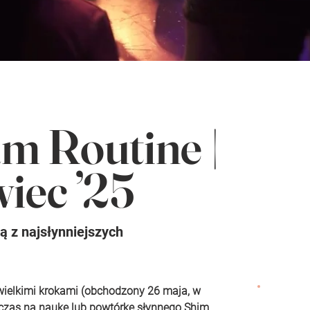
m Routine |
iec ’25
ą z najsłynniejszych
wielkimi krokami (obchodzony 26 maja, w 
 czas na naukę lub powtórkę słynnego Shim 