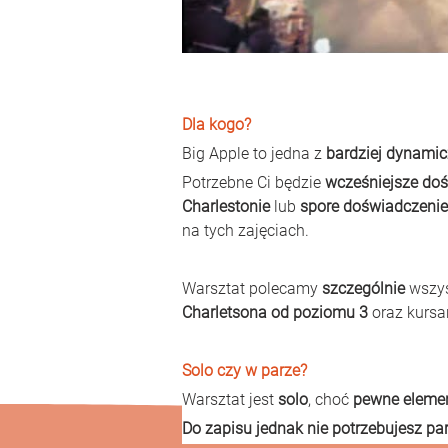
Dla kogo?
Big Apple to jedna z 
bardziej dynamic
Potrzebne Ci będzie
 wcześniejsze doś
Charlestonie 
lub
 spore doświadczenie
na tych zajęciach.
Warsztat polecamy
 szczególnie 
wszy
Charletsona od poziomu 3 
oraz kurs
Solo czy w parze?
Warsztat jest 
solo
, choć 
pewne elemen
Do zapisu jednak nie potrzebujesz par