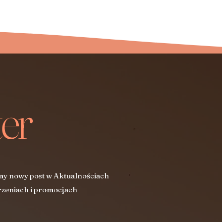
er
my nowy post w Aktualnościach
zeniach i promocjach