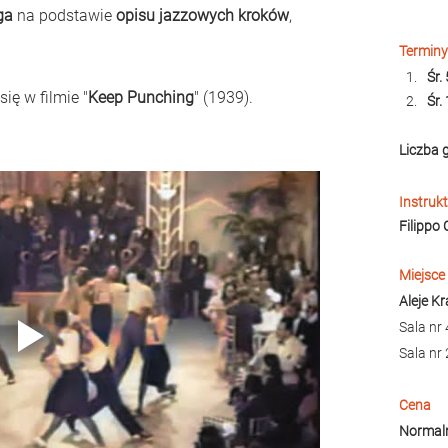
ga
 na podstawie 
opisu jazzowych kroków
, 
Terminy
Śr.
się w filmie "
Keep Punching
" (1939). 
Śr.
Liczba 
Instruk
Filippo
Miejsce
Aleje K
Sala nr 
Sala nr 
Cena
Normaln