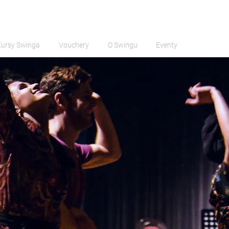
Kursy Swinga
Vouchery
O Swingu
Eventy