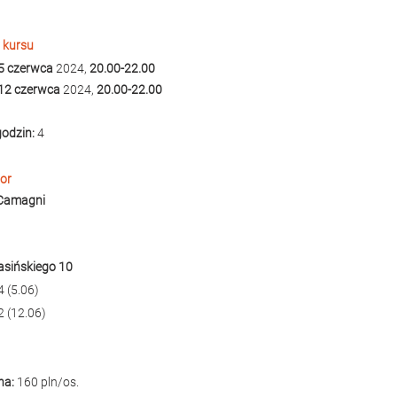
 kursu
 5 czerwca
 2024, 
20.00-22.00
 12 czerwca
 2024, 
20.00-22.00
godzin:
 4
tor
 Camagni
rasińskiego 10
4 (5.06)
2 (12.06)
a: 
160 pln/os.