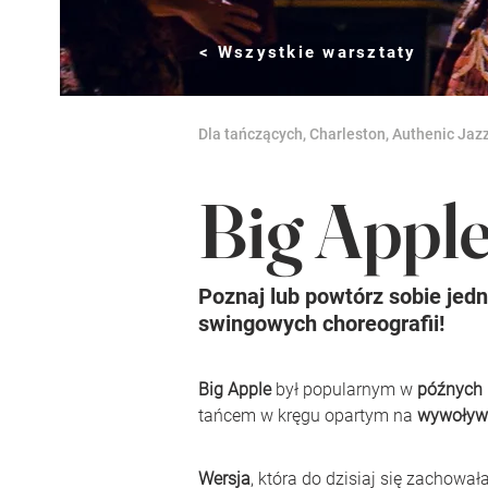
< Wszystkie warsztaty
Dla tańczących, Charleston, Authenic Jaz
Big Appl
Poznaj lub powtórz sobie jedn
swingowych choreografii!
Big Apple
 był popularnym w 
późnych 
tańcem w kręgu opartym na 
wywoływ
Wersja
, która do dzisiaj się zachował