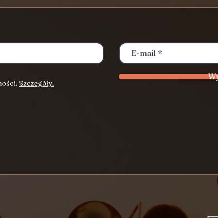
Wy
ności.
Szczegóły.