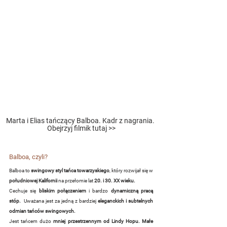
Marta i Elias tańczący Balboa. Kadr z nagrania. 
Obejrzyj filmik tutaj >>
Balboa, czyli?
Balboa to 
swingowy styl tańca towarzyskiego
, który rozwijał się w 
południowej Kalifornii
 na przełomie lat 
20. i 30. XX wieku.
Cechuje się 
bliskim połączeniem
 i bardzo 
dynamiczną pracą 
stóp.
  Uważana jest za jedną z bardziej 
eleganckich i subtelnych 
odmian tańców swingowych.
Jest tańcem dużo 
mniej przestrzennym od Lindy Hopu. Małe 