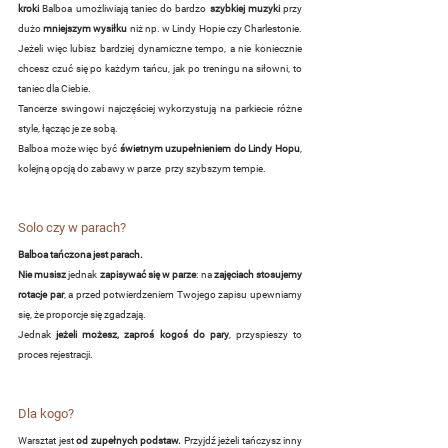
kroki
 Balboa umożliwiają taniec do bardzo 
szybkiej muzyki 
przy 
dużo
 mniejszym wysiłku
 niż np. w Lindy Hopie czy Charlestonie. 
Jeżeli więc lubisz bardziej dynamiczne tempo, a nie koniecznie 
chcesz czuć się po każdym tańcu, jak po treningu na siłowni, to 
taniec dla Ciebie.
Tancerze swingowi najczęściej wykorzystują na parkiecie różne 
style, łącząc je ze sobą.
Balboa może więc być
 świetnym uzupełnieniem do Lindy Hopu
, 
kolejną opcją do zabawy w parze  przy szybszym tempie.
Solo czy w parach?
Balboa tańczona jest parach.
Nie musisz
 jednak 
zapisywać się w parze
: na 
zajęciach stosujemy 
rotacje par
, a przed potwierdzeniem Twojego zapisu upewniamy 
się, że proporcje się zgadzają.
Jednak 
jeżeli możesz, zaproś kogoś do pary
, przyspieszy to 
proces rejestracji.
Dla kogo?
Warsztat jest 
od zupełnych podstaw. 
Przyjdź jeżeli tańczysz inny 