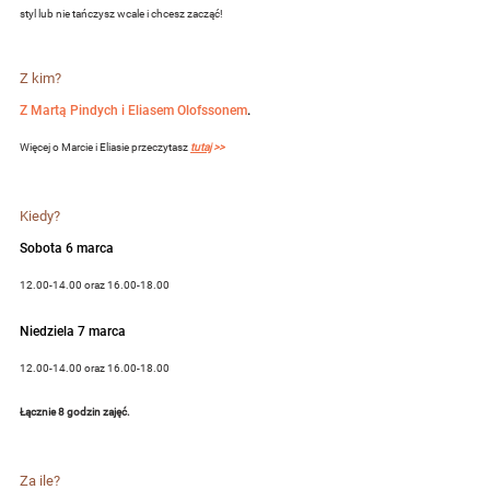
styl lub nie tańczysz wcale i chcesz zacząć!
Z kim?
Z Martą Pindych i Eliasem Olofssonem
.
Więcej o Marcie i Eliasie przeczytasz
tutaj
 >>
Kiedy?
Sobota 6 marca ​
12.00-14.00 oraz 16.00-18.00
Niedziela 7 marca 
12.00-14.00 oraz 16.00-18.00
Łącznie 8 godzin zajęć.
Za ile?