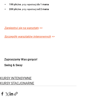
199 pln/os
. przy rejestracji 
do 1 marca
269 pln/os
. przy rejestracji 
od 2 marca
Zarejestruj się na warsztaty
 >>
Szczegóły warsztatów intensywnych
 >>
Zapraszamy Was gorąco!
Swing & Sway
KURSY INTENSYWNE
KURSY STACJONARNE