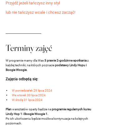
Przyjdź jeżeli tańczysz inny styl 
lub nie tańczysz wcale i chcesz zacząć!
Terminy zajęć
W programie mamy dla Was 
3 prawie 2-godzinne spotkania
 z 
każdej techniki, na których poznacie
 podstawy Lindy Hopu i 
Boogie Woogie.
Zajęcia odbędą się:
W poniedziałek 29 lipca 2024
We wtorek 30 lipca 2024
W środę 31 lipca 2024
Plan
 warsztatów oparty będzie na 
programie regularnych kursu 
Lindy Hop 1 i Boogie Woogie 1.
Po ich ukończeniu będzie możliwa kontynuacja na kolejnych 
poziomach.