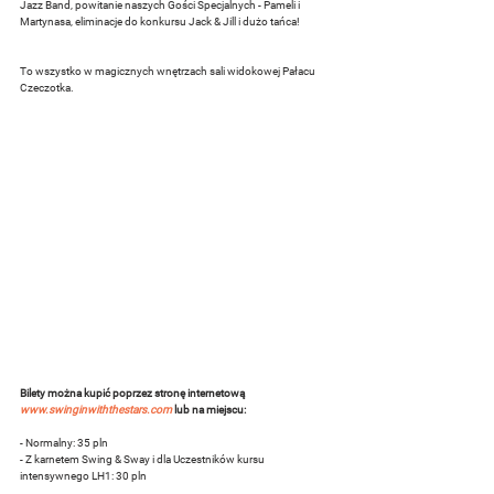
Jazz Band, powitanie naszych Gości Specjalnych - Pameli i 
Martynasa, eliminacje do konkursu Jack & Jill i dużo tańca!
To wszystko w magicznych wnętrzach sali widokowej Pałacu 
Czeczotka.
Bilety można kupić poprzez stronę internetową 
www.swinginwiththestars.com
 lub na miejscu:
- Normalny: 35 pln 
- Z karnetem Swing & Sway i dla Uczestników kursu 
intensywnego LH1: 30 pln