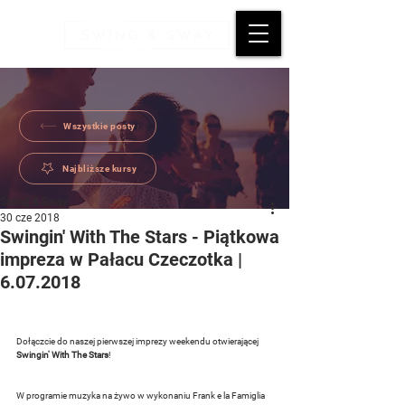
Wszystkie posty
Najbliższe kursy
Swing & Sway
30 cze 2018
Swingin' With The Stars - Piątkowa
impreza w Pałacu Czeczotka |
6.07.2018
Dołączcie do naszej pierwszej imprezy weekendu otwierającej 
Swingin' With The Stars
!
W programie muzyka na żywo w wykonaniu Frank e la Famiglia 