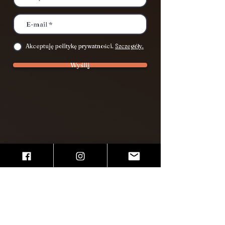
Akceptuję politykę prywatności.
Szczegóły.
Wyślij
Miejsca zajęć
Kraków
Pałac Pod Baranami
Rynek Główny 27, I p.
Warsztatowa5
Ul. Dunajewskiego 5​
​, III p., klatka D