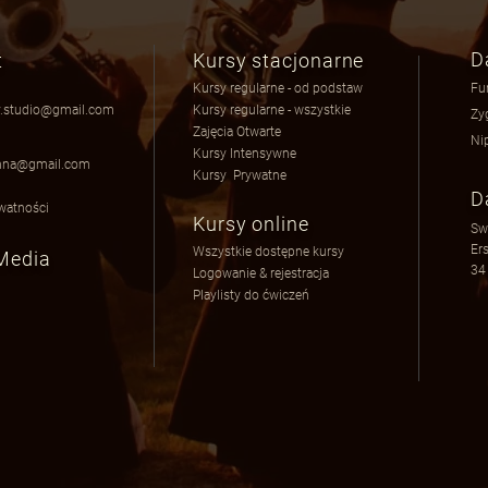
D
t
Kursy stacjonarne
Kursy regularne - od podstaw
Fu
.studio@gmail.com
Kursy regularne - wszystkie
Zy
Zajęcia Otwarte
Ni
a
Kursy Intensywne
nna@gmail.com
Kursy Prywatne
D
ywatnośc
i
Kursy online
Sw
Er
Wszystkie dostępne kursy
 Media
34
Logowanie & rejestracja
Playlisty do ćwiczeń