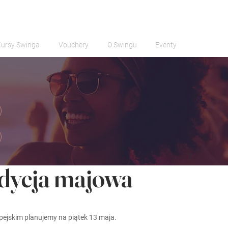
Kursy Swinga
Vouchery
O Swingu
Eventy
edycja majowa
ejskim planujemy na piątek 13 maja.