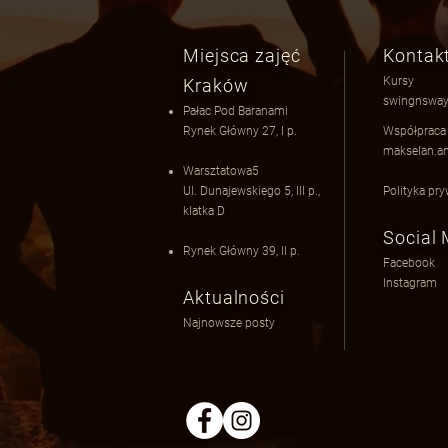
Miejsca zajęć
Kontak
Kursy
Kraków
swingnsway
Pałac Pod Baranami
Rynek Główny 27, I p.
Współprac
makselan.a
Warsztatowa5
Ul. Dunajewskiego 5​
​, III p.,
Polityka pr
klatka D
Social
Rynek Główny 39, II p.
Facebook
Instagram
Aktualności
Najnowsze posty