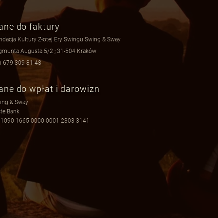
ane do faktury
ndacja Kultury Złotej Ery Swingu Swing & Sway
gmunta Augusta 5/2 ; 31-504 Kraków
p 679 309 81 48
ane do wpłat i darowizn
ing & Sway
ste Bank
 1090 1665 0000 0001 2303 3141