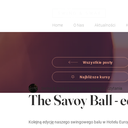
Home
O Nas
Aktualności
Wszystkie posty
Najbliższe kursy
Swing & Sway
3 maj 2016
1 minut(y) czytania
The Savoy Ball - 
Kolejną edycję naszego swingowego balu w Hotelu Europ