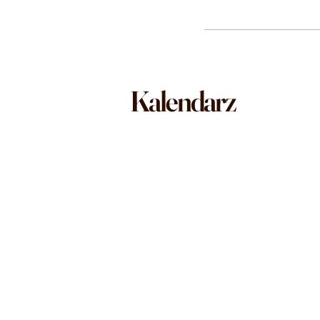
Kalendarz
Letnie kursy 
Nowe kursy od sierpnia