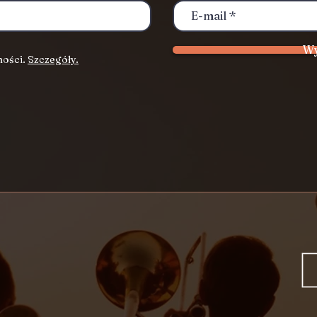
Wy
ności.
Szczegóły.