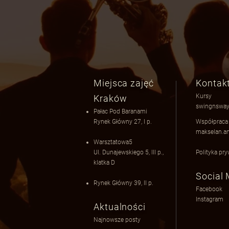
Miejsca zajęć
Kontak
Kursy
Kraków
swingnsway
Pałac Pod Baranami
Rynek Główny 27, I p.
Współprac
makselan.a
Warsztatowa5
Ul. Dunajewskiego 5​
​, III p.,
Polityka pr
klatka D
Social
Rynek Główny 39, II p.
Facebook
Instagram
Aktualności
Najnowsze posty