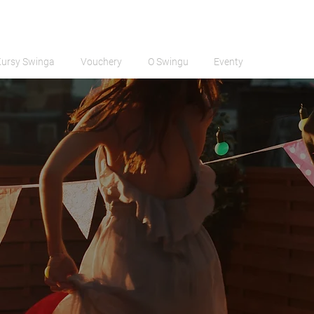
Kursy Swinga
Vouchery
O Swingu
Eventy