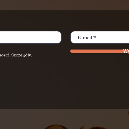
Wy
ności.
Szczegóły.