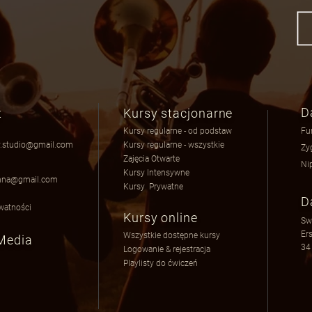
D
t
Kursy stacjonarne
Kursy regularne - od podstaw
Fu
.studio@gmail.com
Kursy regularne - wszystkie
Zy
Zajęcia Otwarte
Ni
a
Kursy Intensywne
nna@gmail.com
Kursy Prywatne
D
ywatnośc
i
Kursy online
Sw
Er
Wszystkie dostępne kursy
 Media
34
Logowanie & rejestracja
Playlisty do ćwiczeń