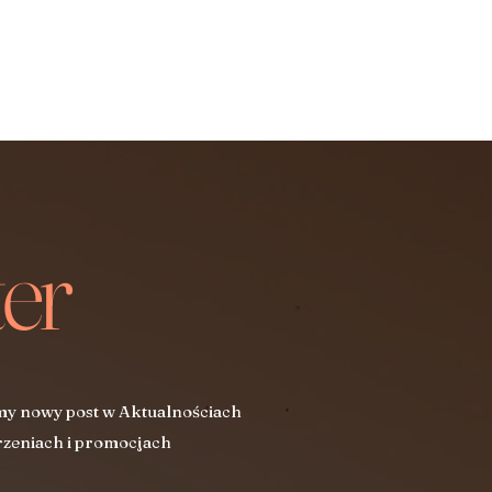
er
my nowy post w Aktualnościach
zeniach i promocjach