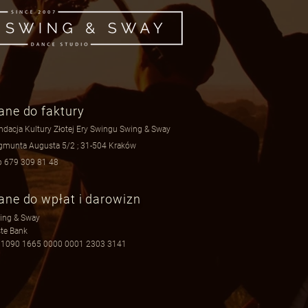
ane do faktury
ndacja Kultury Złotej Ery Swingu Swing & Sway
gmunta Augusta 5/2 ; 31-504 Kraków
p 679 309 81 48
ane do wpłat i darowizn
ing & Sway
ste Bank
 1090 1665 0000 0001 2303 3141