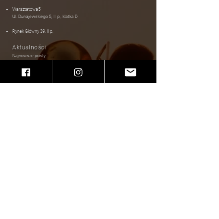
Warsztatowa5
Ul. Dunajewskiego 5​
​, III p., klatka D
Rynek Główny 39, II p.
Aktualności
Najnowsze posty
Kontakt
Kursy
swingnsway.studio@gmail.com
Współpraca
makselan.anna@gmail.com
Polityka prywatnośc
i
Social Media
Facebook
Instagram
Kursy stacjonarne
Kursy regularne - od podstaw
Kursy regularne - wszystkie
Zajęcia Otwarte
Kursy Intensywne
Kursy Prywatne