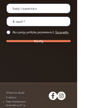
Akceptuję politykę prywatności.
Szczegóły.
Wyślij
Miejsca zajęć
Kraków
Pałac Pod Baranami
Rynek Główny 27, I p.