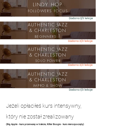
LINDY HOP
FOLLOWERS FOCUS
Dodano 2/3 lekcje
AUTHENTIC JAZZ
& CHARLESTON
1
BEGINNERS
Dodano 3/3 lekcje
AUTHENTIC JAZZ
& CHARLESTON
SOLO POWER
Dodano 3/3 lekcje
AUTHENTIC JAZZ
& CHARLESTON
IMPRO & SHOW
Dodano 1/3 lekcje
Jeżeli opłaciłeś kurs intensywny,
który nie został zrealizowany
(Big Apple - kurs przerwany w trakcie, Killer Boogie - kurs nierozpoczęty)