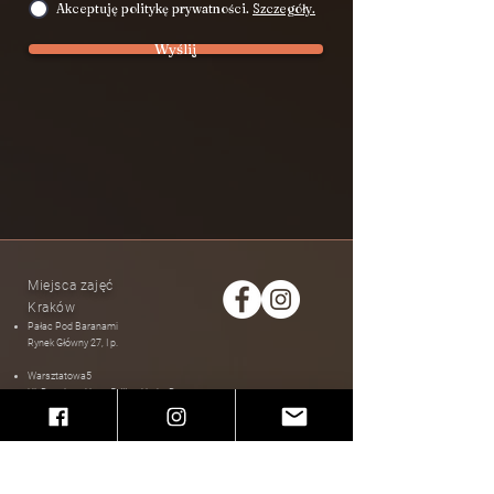
Akceptuję politykę prywatności.
Szczegóły.
Wyślij
Miejsca zajęć
Kraków
Pałac Pod Baranami
Rynek Główny 27, I p.
Warsztatowa5
Ul. Dunajewskiego 5​
​, III p., klatka D
Rynek Główny 39, II p.
Aktualności
Najnowsze posty