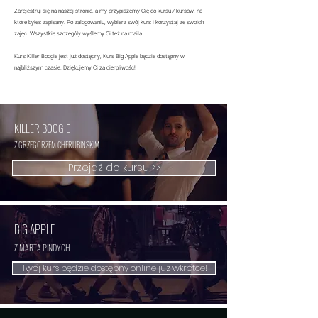
Zarejestruj się na naszej stronie, a my przypiszemy Cię do kursu / kursów, na
które byłeś zapisany. Po zalogowaniu,
wybierz swój kurs i korzystaj ze swoich
zajęć. Wszystkie szczegóły wyślemy Ci też na maila.
Kurs Killer Boogie jest już dostępny, Kurs Big Apple będzie dostępny w
najbliższym czasie. Dziękujemy Ci za cierpliwość!
KILLER BOOGIE
Z GRZEGORZEM CHERUBIŃSKIM
Przejdź do kursu >>
BIG APPLE
Z MARTĄ PINDYCH
Twój kurs będzie dostępny online już wkrótce!