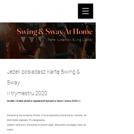
Swing & Sway At Home
Panel kursantów Swing & Sway
Jeżeli posiadasz
Kartę Swing &
Sway
II trymestru 2020
(brałeś / brałaś udział w regularnych kursach w lutym i marcu 2020 r.)
Zarejestruj się na naszej stronie, a my przypiszemy Cię do kursu / kursów, na
które byłeś zapisany. Po zalogowaniu,
wybierz swój kurs i korzystaj ze swoich zajęć. Wszystkie szczegóły masz na
mailu!