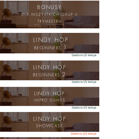
BONUSY
DLA WSZYSTKICH GRUP II
TRYMESTRU
LINDY
HOP
1
BEGINNERS
Dodano 1/3 lekcje
LINDY HOP
2
BEGINNERS
Dodano 1/3 lekcje
LINDY HOP
IMPRO GAMES
Dodano 1/3 lekcje
LINDY HOP
SHOWCASE
Dodano 3/3 lekcje