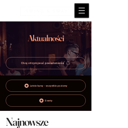
Aktualności
Chcę otrzymywać powiadomienia
Letnie kursy - wszystkie poziomy
Eventy
Najnowsze