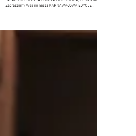
BAL Z POKAZAMI, KONKURSAMI I MUZYKĄ NA ŻYWO W
PAŁACU CZECZOTKA SOBOTA 26 STYCZNIA, 21.00-3.00
Zapraszamy Was na naszą KARNAWAŁOWĄ EDYCJĘ...