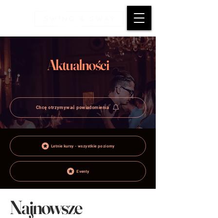
Aktualności
Chcę otrzymywać powiadomienia
Letnie kursy - wszystkie poziomy
Eventy
Najnowsze