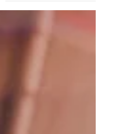
najpopularniejszych tańców swingowych lub rozwijaj swoje
umiejętności na naszych letnich kursach. ​ W lipcu ruszamy
z 4-tygodniowym cyklem kursów. W programie zajęcia, do
których możesz dołączyć w dowolnym momencie!
Szczegóły Wszystkie nasze letnie kursy ruszają 6 lipca ’26.
Do wyboru: Solo Charleston (solo) - 3 ostatnie miejsca
Swing Fit (solo) I Lindy Hop Fancy Moves (w parach) od
podstaw i dla już tańczących. ​ Czekamy na Ciebie!