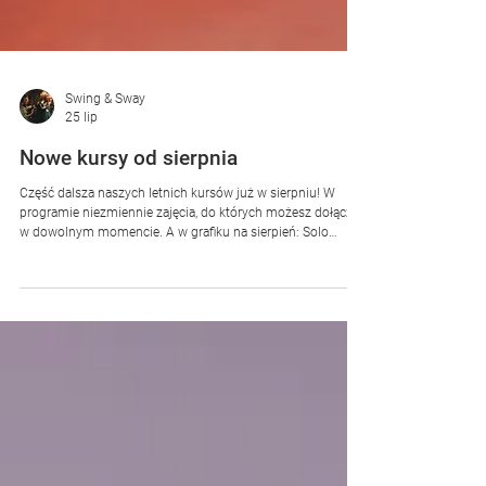
Swing & Sway
25 lip
Nowe kursy od sierpnia
Część dalsza naszych letnich kursów już w sierpniu! W
programie niezmiennie zajęcia, do których możesz dołączyć
w dowolnym momencie. A w grafiku na sierpień: Solo
Charleston (solo) Swing Fit (solo) Boogie Woogie (w
parach) i Lindy Hop (w parach) - od podstaw i dla już
tańczących. ​ Czekamy na Ciebie! Do zatańczenia, Swing &
Sway