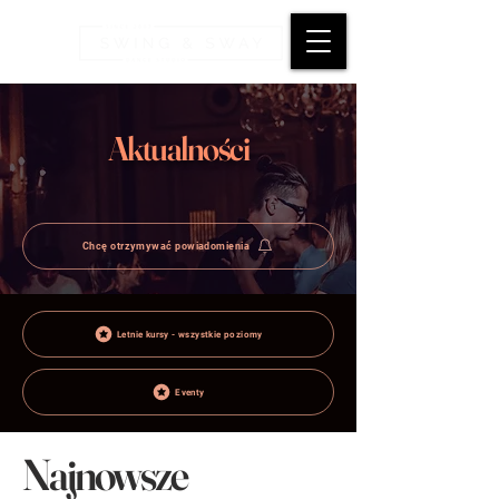
Aktualności
Chcę otrzymywać powiadomienia
Letnie kursy - wszystkie poziomy
Eventy
Najnowsze