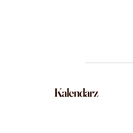
Kalendarz
Letnie kursy 
Nowe kursy od sierpnia