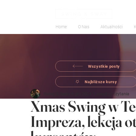
Home
O Nas
Aktualności
Wszystkie posty
Najbliższe kursy
Swing & Sway
6 gru 2024
1 minut(y) czytania
Xmas Swing w Tea
Impreza, lekcja o