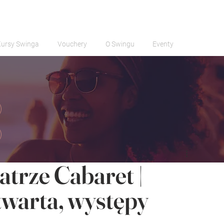
Kursy Swinga
Vouchery
O Swingu
Eventy
trze Cabaret |
twarta, występy