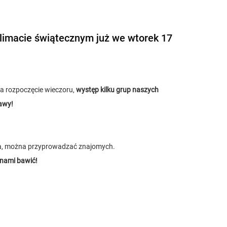
imacie świątecznym już we wtorek 17 
 na rozpoczęcie wieczoru, 
występ kilku grup naszych 
awy!
a, można przyprowadzać znajomych.
z nami bawić!