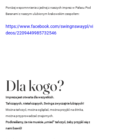
Poniżej wspomnnienie z jednej z naszych imprez w Pałacu Pod 
Baranami z naszym ulubionym krakowskim zespołem:
https://www.facebook.com/swingnswaypl/vi
deos/2209449985732546
Dla kogo?
Impreza jest otwarta dla wszystkich. 
Tańczących, nietańczących, Swinga zwyczajnie lubiących!
Można tańczyć, można oglądać, można przyjść na drinka, 
można przyprowadzać znajomych. 
Podkreślamy, że nie musicie „umieć” tańczyć, żeby przyjść się z 
nami bawić! 