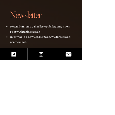
Newsletter
Powiadomienie, jak tylko opublikujemy nowy
post w Aktualnościach
Informacje o nowych kursach, wydarzeniach i
promocjach
Akceptuję politykę prywatności.
Szczegóły.
Wyślij