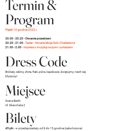
Termin & 
Program
Piątek 16 grudnia 2022 r.
20.00 - 20.20 - Otwarcie przestrzeni
20.20 - 21.00
 - 
Taster - Otwarta lekcja Solo Charlestona
21.00 - 2.00
 - 
Impreza z muzyką na żywo i pokazami
Dress Code
Brokaty, cekiny, złota, fraki, pióra, kapelusze, świętujmy, niech się 
błyszczy! 
Miejsce
Scena Berlin
Ul. Skawińska 2
Bilety
45 pln
 - w przedsprzedaży od 8 do 15 grudnia (zakończona)