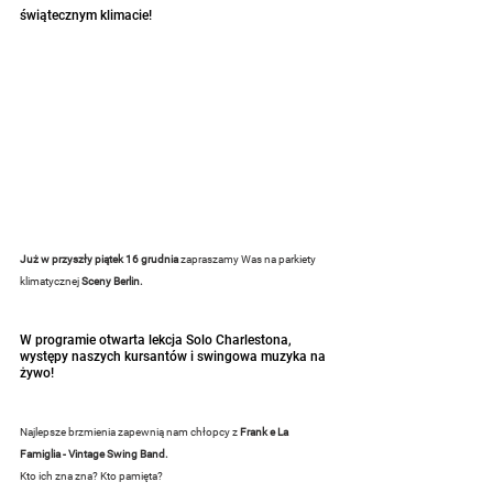
świątecznym klimacie!
Już w przyszły piątek 16 grudnia
 zapraszamy Was na parkiety 
klimatycznej 
Sceny Berlin.
W programie otwarta lekcja Solo Charlestona, 
występy naszych kursantów i swingowa muzyka na 
żywo!
Najlepsze brzmienia zapewnią nam chłopcy z 
Frank e La 
Famiglia - Vintage Swing Band. 
Kto ich zna zna? Kto pamięta?