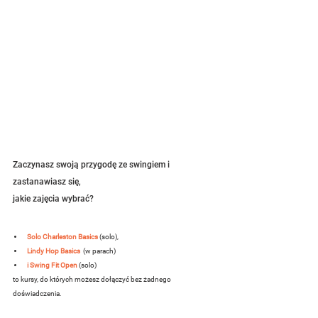
Zaczynasz swoją przygodę ze swingiem i 
zastanawiasz się, 
jakie zajęcia wybrać?
Solo Charleston Basics
(solo), 
Lindy Hop Basics 
(w parach)
i Swing Fit Open
(solo)
​to kursy, do których możesz dołączyć bez żadnego 
doświadczenia.
Żeby jak najszybciej poczuć swobodę w tańc