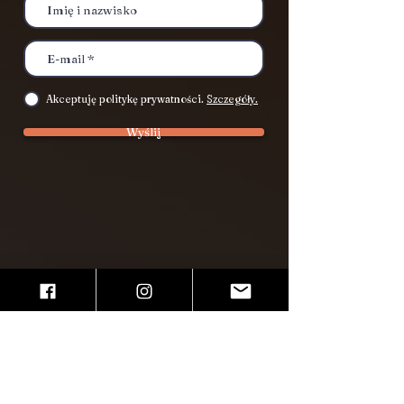
Akceptuję politykę prywatności.
Szczegóły.
Wyślij
Miejsca zajęć
Kraków
Pałac Pod Baranami
Rynek Główny 27, I p.
Warsztatowa5