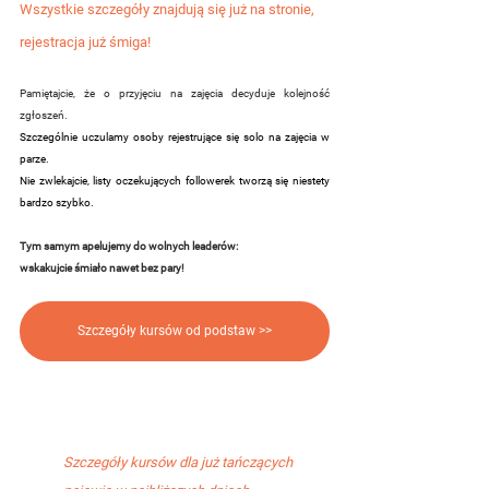
Wszystkie szczegóły znajdują się już na stronie, 
rejestracja już śmiga!
Pamiętajcie, że o przyjęciu na zajęcia decyduje kolejność 
zgłoszeń.
Szczególnie uczulamy osoby rejestrujące się solo na zajęcia w 
parze.
Nie zwlekajcie, listy oczekujących followerek tworzą się niestety 
bardzo szybko.
Tym samym apelujemy do wolnych leaderów: 
wskakujcie śmiało nawet bez pary!
Szczegóły kursów od podstaw >>
Szczegóły kursów dla już tańczących 