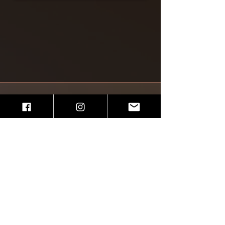
Miejsca zajęć
Kraków
Pałac Pod Baranami
Rynek Główny 27, I p.
Warsztatowa5
Ul. Dunajewskiego 5​
​, III p., klatka D
Rynek Główny 39, II p.
Aktualności
Najnowsze posty
Kontakt
Kursy