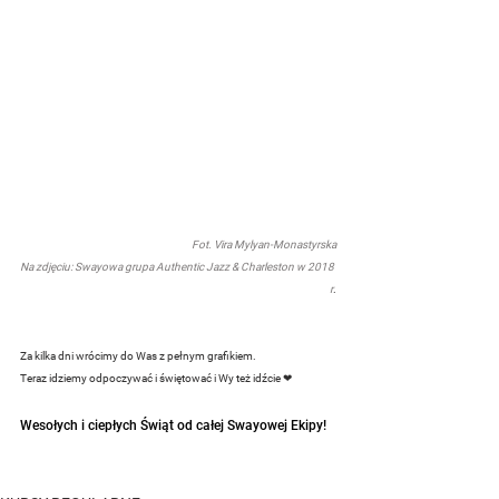
Fot. 
Vira Mylyan-Monastyrska
Na zdjęciu: Swayowa grupa Authentic Jazz & Charleston w 2018 
r
.
Za kilka dni wrócimy do Was z pełnym grafikiem.
Teraz idziemy odpoczywać i świętować i Wy też idźcie 
❤
Wesołych i ciepłych Świąt od całej Swayowej Ekipy! 