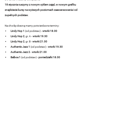
18 stycznia ruszymy z nowym cyklem zajęć, w nowym grafiku 
znajdziecie kursy na wyższych poziomach zaawansowania i od 
zupełnych podstaw.
Na chwilę obecną mamy potwierdzone terminy:
 Lindy Hop 1 
(od podstaw) - 
wtorki 18.00
Lindy Hop 2
, gr. A - 
wtorki 19.30
Lindy Hop 2
, gr. B - 
wtorki 21.00
Authentic Jazz 1
 (od podstaw) - 
wtorki 19.30
 Authentic Jazz 2
 - 
wtorki 21.00
 Balboa 1
 (od podstaw) - 
poniedziałki 18.00