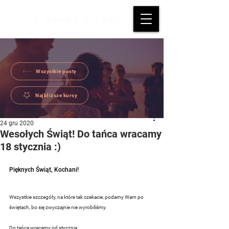
Wszystkie posty
Najbliższe kursy
Swing & Sway
24 gru 2020
Wesołych Świąt! Do tańca wracamy
18 stycznia :)
Pięknych Świąt, Kochani!  
Wszystkie szczegóły, na które tak czekacie, podamy Wam po 
świętach, bo się zwyczajnie nie wyrobiliśmy. 
Do tańca wracamy od stycznia. 