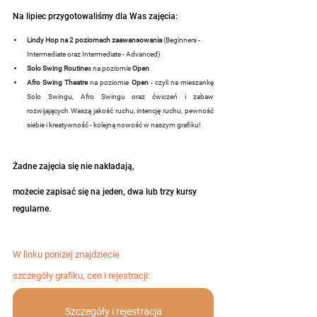
Na lipiec przygotowaliśmy dla Was zajęcia:
Lindy Hop na 2 poziomach zaawansowania
 (Beginners - 
Intermediate oraz Intermediate - Advanced)
Solo Swing Routine
s na poziomie 
Open
Afro Swing Theatre 
na poziomie 
Open
 - czyli na mieszankę 
Solo Swingu, Afro Swingu oraz ćwiczeń i zabaw 
rozwijających Waszą jakość ruchu, intencję ruchu, pewność 
siebie i kreatywność - kolejną nowość w naszym grafiku!
Żadne zajęcia się nie nakładają, 
możecie zapisać się na jeden, dwa lub trzy kursy 
regularne.
W linku poniżej znajdziecie 
szczegóły grafiku, cen i rejestracji:
Szczegóły i rejestracja