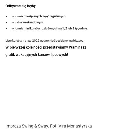
Odbywać się będą:
w formie 
miesięcznych zajęć regularnych
w trybie 
weekendowym
w formie
 mini kursów
 rozłożonych na 
1, 2 lub 3 tygodnie.
Listę kursów na lato 2022 uzupełniać będziemy na bieżąco.
W pierwszej kolejności przedstawiamy Wam nasz 
grafik wakacyjnych kursów lipcowych!
Impreza Swing & Sway. Fot. Vira Monastyrska