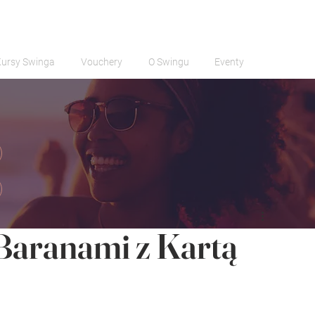
Kursy Swinga
Vouchery
O Swingu
Eventy
 Baranami z Kartą