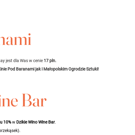
nami
y jest dla Was w cenie 
17 pln. 
Kinie Pod Baranami jak i Małopolskim Ogrodzie Sztuki!
ne Bar 
tu 10%
w 
Dzikie Wino Wine Bar
. 
przekąsek).