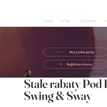
Home
O Nas
Aktualności
Wszystkie posty
Najbliższe kursy
Swing & Sway
22 maj 2023
1 minut(y) czytania
Stałe rabaty Pod
Swing & Sway