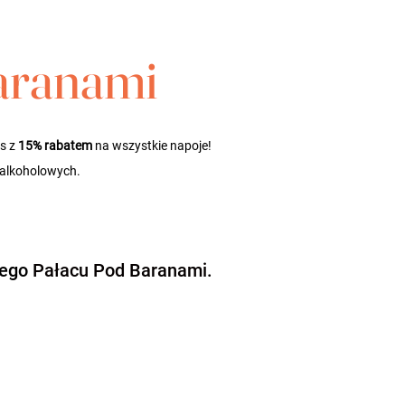
aranami 
s z 
15% rabatem
 na wszystkie napoje! 
zalkoholowych.
nego
Pałacu Pod Baranami
.