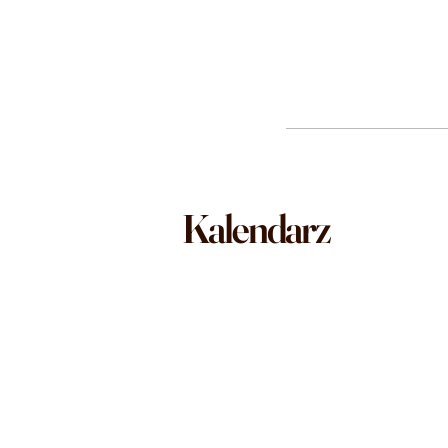
Kalendarz
Letnie kursy 
Nowe kursy od sierpnia