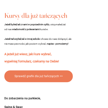
Kursy dla już tańczących
Jeżeli byłeś/aś z nami w poprzednim cyklu
, otrzymałeś/aś
od nas 
wiadomość z poleceniami
 kursów.
Jeżeli tańczyłeś/aś w innej szkole
 i chcesz do nasz dołączyć, ale 
nie masz pewności, jaki poziom wybrać, 
napisz - pomożemy!
A jeżeli już wiesz, jaki kurs wybrać, 
wypełniaj formularz, czekamy na Ciebie!
Sprawdź grafik dla już tańczących >>
Do zobaczenia na parkiecie, 
Swing & Sway