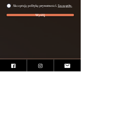
Akceptuję politykę prywatności.
Szczegóły.
Wyślij
Miejsca zajęć
Kraków
Pałac Pod Baranami
Rynek Główny 27, I p.
Warsztatowa5
Ul. Dunajewskiego 5​
​, III p., klatka D
Rynek Główny 39, II p.
Aktualności