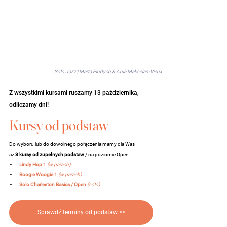
Solo Jazz | Marta Pindych & Ania Makselan-Vieux
Z wszystkimi kursami ruszamy 13 października, 
odliczamy dni! 
Kursy od podstaw 
Do wyboru lub do dowolnego połączenia mamy dla Was 
aż 
3 kursy
od zupełnych podstaw 
/ na poziomie Open:
Lindy Hop 1
(w parach)
Boogie Woogie 1
(w parach)
Solo Charleston Basics / Open
(solo)
Sprawdź terminy od podstaw >>